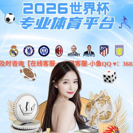
利记官方官网,SBOBET,利记平台,利记娱乐,利记体育,利记网址,利记首页
漆官网
中文
|
EN
|
рус.
首页
Open submenu (关于利记官方官网,SBOBET,利记平台,利记娱乐,利
记体育,利记网址,利记首页)
关于利记官方官网,SBOBET,利记平台,利
记娱乐,利记体育,利记网址,利记首页
利记官方官网,SBOBET,利记平台,利记娱乐,利记体育,利记网址,利记
首页新闻
Open submenu (产品服务)
产品服务
Open submenu (工程案例)
工程案例
Open submenu (投资者关系)
投资者关系
Open submenu (社会责任)
社会责任
Open submenu (客户服务)
客户服务
联系利记官方官网,SBOBET,利记平台,利记娱乐,利记体育,利记网址,
利记首页