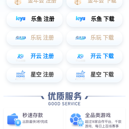
防水
砂浆
家居新材料
Close submenu
工程案例
经典案例
房地产项目
非房项目
旧墙翻新
美丽乡村
Close submenu
投资者关系
实时股票行情
企业公告
投资者关系说明
Close submenu
社会责任
社会责任报告
社会公益