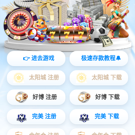
Close submenu
关于利记官方官网,SBOBET,利记平台,利记娱乐,利记体
育,利记网址,利记首页
利记官方官网,SBOBET,利记平台,利记娱乐,利记体育,利记网址,利记
首页简介
利记官方官网,SBOBET,利记平台,利记娱乐,利记体育,利记网址,利记
首页历程
利记官方官网,SBOBET,利记平台,利记娱乐,利记体育,利记网址,利记
首页文化
智慧利记官方官网,SBOBET,利记平台,利记娱乐,利记体育,利记网址,
利记首页
荣誉利记官方官网,SBOBET,利记平台,利记娱乐,利记体育,利记网址,
利记首页
利记官方官网,SBOBET,利记平台,利记娱乐,利记体育,利记网址,利记
首页映像
Close submenu
产品服务
涂料
成品板
保温